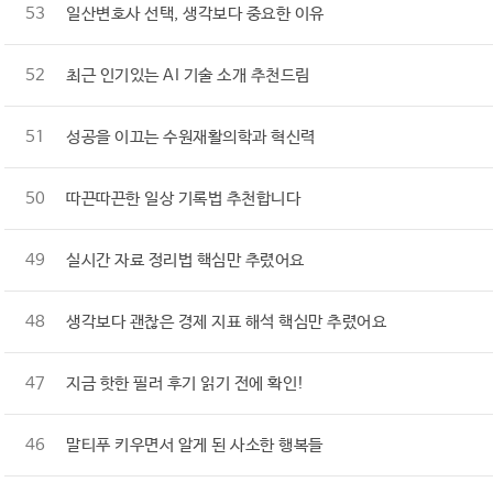
53
일산변호사 선택, 생각보다 중요한 이유
52
최근 인기있는 AI 기술 소개 추천드림
51
성공을 이끄는 수원재활의학과 혁신력
50
따끈따끈한 일상 기록법 추천합니다
49
실시간 자료 정리법 핵심만 추렸어요
48
생각보다 괜찮은 경제 지표 해석 핵심만 추렸어요
47
지금 핫한 필러 후기 읽기 전에 확인!
46
말티푸 키우면서 알게 된 사소한 행복들