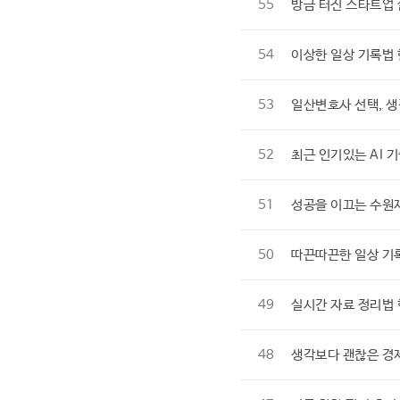
55
방금 터진 스타트업
54
이상한 일상 기록법
53
일산변호사 선택, 
52
최근 인기있는 AI 
51
성공을 이끄는 수원
50
따끈따끈한 일상 기
49
실시간 자료 정리법
48
생각보다 괜찮은 경