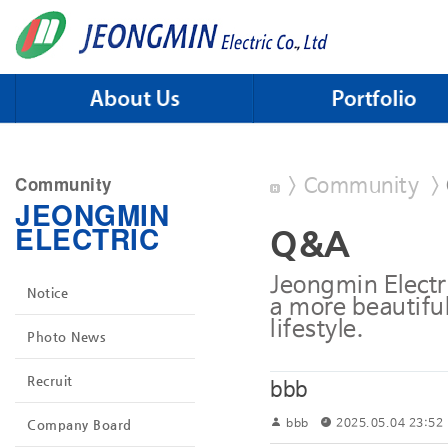
Skip to menu
Community
>
Community
>
JEONGMIN
ELECTRIC
Q&A
Jeongmin Electri
Notice
a more beautiful
lifestyle.
Photo News
Recruit
bbb
Company Board
bbb
2025.05.04 23:52