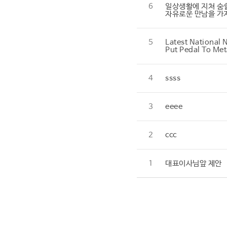
6
일상생활에 지쳐 숨
자유로운 만남을 가
5
Latest National 
Put Pedal To Met
4
ssss
3
eeee
2
ccc
1
대표이사님앞 제안