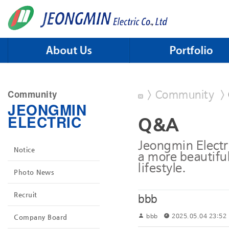
Skip to menu
Community
>
Community
>
JEONGMIN
ELECTRIC
Q&A
Jeongmin Electri
Notice
a more beautiful
lifestyle.
Photo News
Recruit
bbb
Company Board
bbb
2025.05.04 23:52